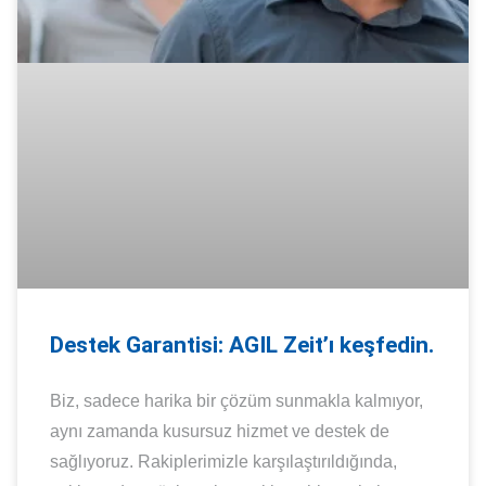
Destek Garantisi: AGIL Zeit’ı keşfedin.
Biz, sadece harika bir çözüm sunmakla kalmıyor,
aynı zamanda kusursuz hizmet ve destek de
sağlıyoruz. Rakiplerimizle karşılaştırıldığında,